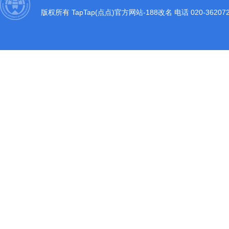
版权所有 TapTap(点点)官方网站-188改名 电话 020-3620722