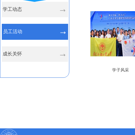
学工动态
员工活动
成长关怀
学子风采