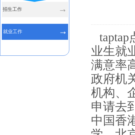
招生工作
就业工作
tap
业生就
满意率
政府机
机构、
申请去
中国香
学、北