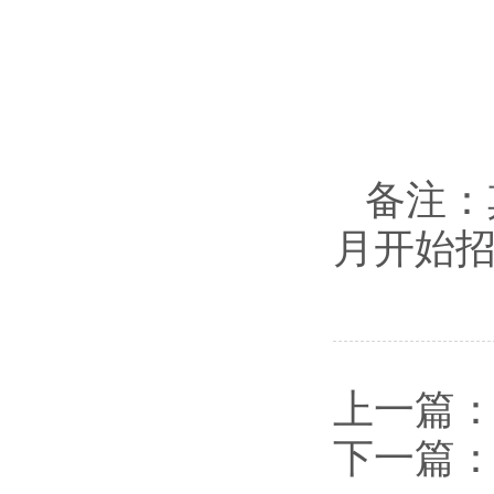
备注：
月开始
上一篇：t
下一篇