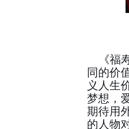
《福
同的价
义人生
梦想，
期待用
的人物