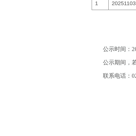
1
20251103
公示时间：
2
公示期间，
联系电话：
0