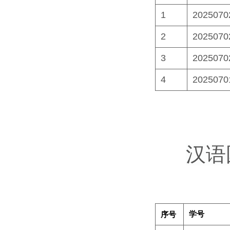
1
2025070
2
2025070
3
2025070
4
2025070
汉语
学号
序号