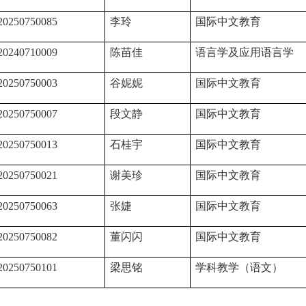
20250750085
李玲
国际中文教育
20240710009
陈苗佳
语言学及应用语言学
20250750003
谷妮妮
国际中文教育
20250750007
段文静
国际中文教育
20250750013
石桂宇
国际中文教育
20250750021
谢美珍
国际中文教育
20250750063
张婕
国际中文教育
20250750082
董闪闪
国际中文教育
20250750101
梁思铭
学科教学（语文）