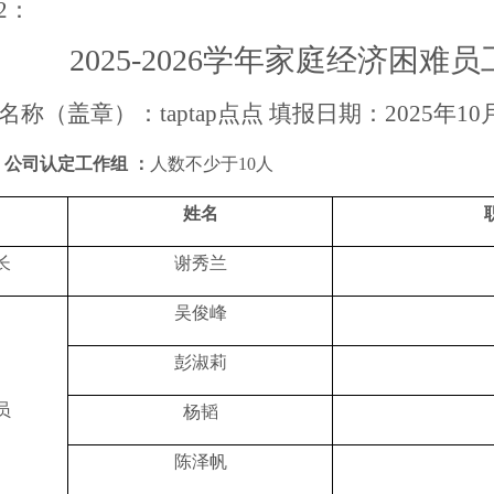
2
：
2025-2026
学年家庭经济困难员
名称（盖章）：taptap点点
填报日期：
2025
年
10
）公司认定工作组 ：
人数不少于
10
人
姓名
长
谢秀兰
吴俊峰
彭淑莉
员
杨韬
陈泽帆