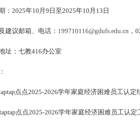
期：
2025
年
10
月
9
日至
2025
年
10
月13日
及建议邮箱、电话：
199710116@gdufs.edu.cn
，
0
地址：七教
416
办公室
：
taptap点点
2025-2026
学年家庭经济困难员工认定
taptap点点
2025-2026
学年家庭经济困难员工认定