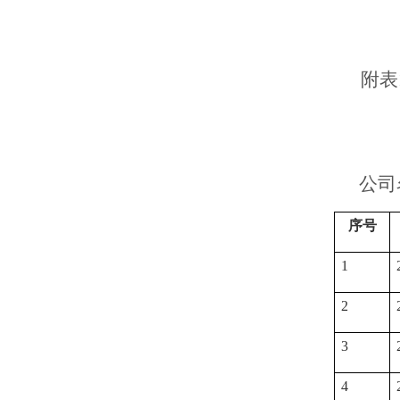
附表
公司
序号
1
2
3
4