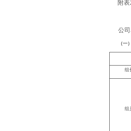
附表
公司
（一
组
组