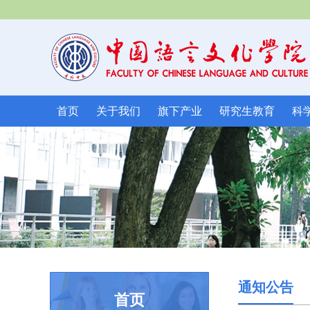
首页
关于我们
旗下产业
研究生教育
科
通知公告
首页