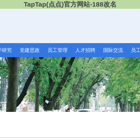
TapTap(点点)官方网站-188改名
学研究
党建思政
员工管理
人才招聘
国际交流
员