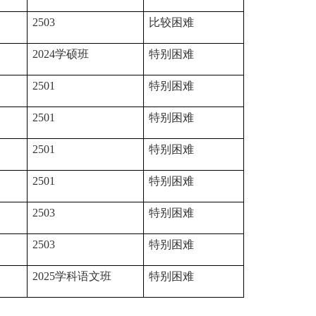
2503
比较困难
2024
学硕班
特别困难
2501
特别困难
2501
特别困难
2501
特别困难
2501
特别困难
2503
特别困难
2503
特别困难
2025
学科语文班
特别困难