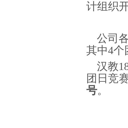
计组织
公司
其中4
汉教1
团日竞
号
。