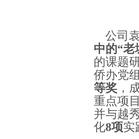
公司
中的“老
的课题
侨办党
等奖
，
重点项
并与越
化
8项
实